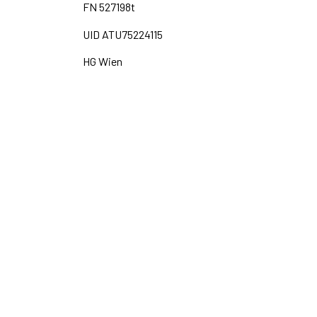
FN 527198t
UID ATU75224115
HG Wien